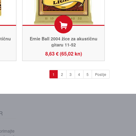
tičnu
Ernie Ball 2004 žice za akustičnu
gitaru 11-52
8,63 € (65,02 kn)
1
2
3
4
5
Poslije
R
 primajte