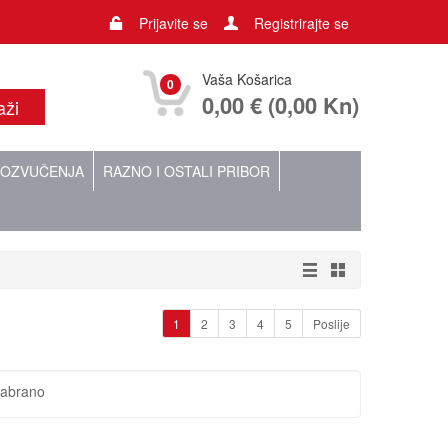
Prijavite se
Registrirajte se
Vaša Košarica
0
0,00 € (0,00 Kn)
OZVUČENJA
RAZNO I OSTALI PRIBOR
1
2
3
4
5
Poslije
dabrano