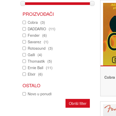
PROIZVOĐAČI
Cobra
(3)
DADDARIO
(11)
Fender
(6)
Savarez
(1)
Rotosound
(3)
Galli
(4)
Thomastik
(5)
Ernie Ball
(11)
Elixir
(6)
Cobra 
OSTALO
Novo u ponudi
Obriši filter