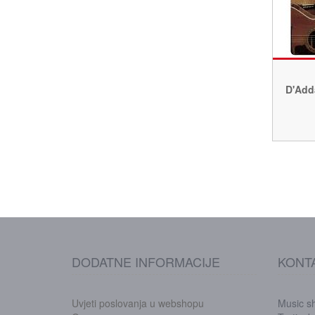
D'Add
DODATNE INFORMACIJE
KONT
Uvjeti poslovanja u webshopu
Music s