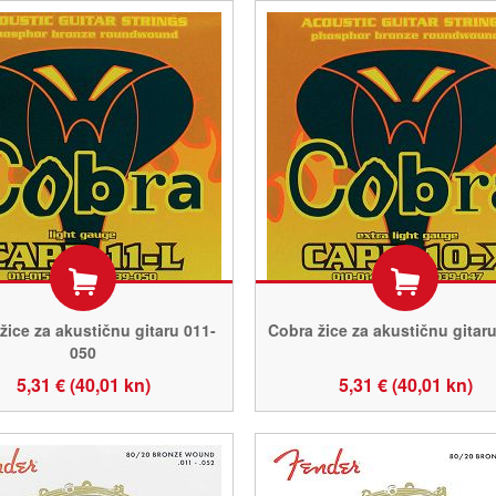
žice za akustičnu gitaru 011-
Cobra žice za akustičnu gitar
050
5,31 € (40,01 kn)
5,31 € (40,01 kn)