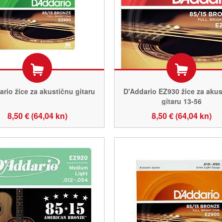
rio žice za akustičnu gitaru
D'Addario EZ930 žice za akus
gitaru 13-56
8,50 € (64,04 kn)
8,50 € (64,04 kn)