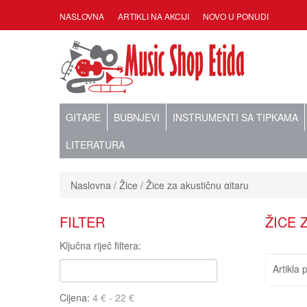
NASLOVNA
ARTIKLI NA AKCIJI
NOVO U PONUDI
GITARE
BUBNJEVI
INSTRUMENTI SA TIPKAMA
LITERATURA
Naslovna
Žice
Žice za akustičnu gitaru
FILTER
ŽICE 
Ključna riječ filtera:
Artikla 
Cijena: