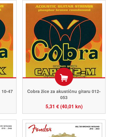
u 10-47
Cobra žice za akustičnu gitaru 012-
053
5,31 € (40,01 kn)