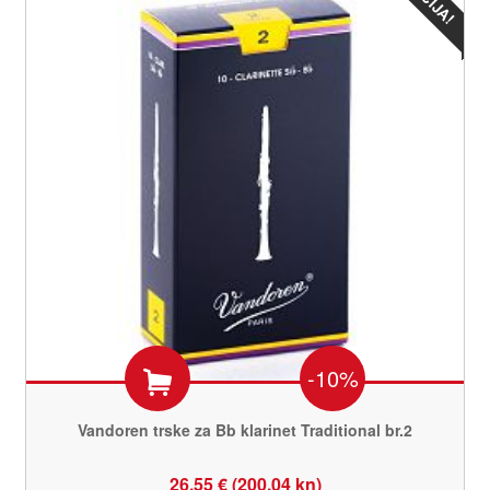
-10%
Vandoren trske za Bb klarinet Traditional br.2
26,55 € (200,04 kn)