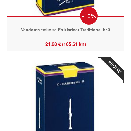
-10%
Vandoren trske za Eb klarinet Traditional br.3
21,98 € (165,61 kn)