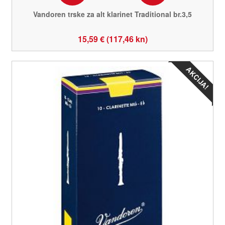
Vandoren trske za alt klarinet Traditional br.3,5
15,59 € (117,46 kn)