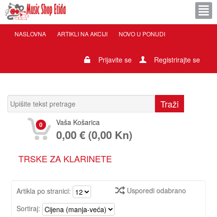
NASLOVNA
ARTIKLI NA AKCIJI
NOVO U PONUDI
Prijavite se
Registrirajte se
Vaša Košarica
0
0,00 € (0,00 Kn)
TRSKE ZA KLARINETE
Usporedi odabrano
Artikla po stranici:
Sortiraj: