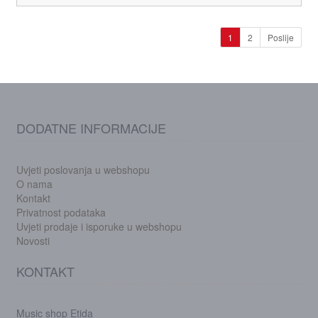
1
2
Poslije
DODATNE INFORMACIJE
Uvjeti poslovanja u webshopu
O nama
Kontakt
Privatnost podataka
Uvjeti prodaje i isporuke u webshopu
Novosti
KONTAKT
Music shop Etida