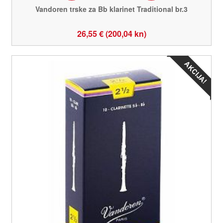
Vandoren trske za Bb klarinet Traditional br.3
26,55 € (200,04 kn)