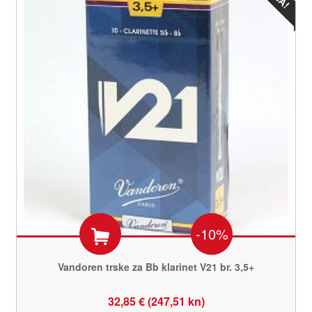
-10%
Vandoren trske za Bb klarinet V21 br. 3,5+
32,85 € (247,51 kn)