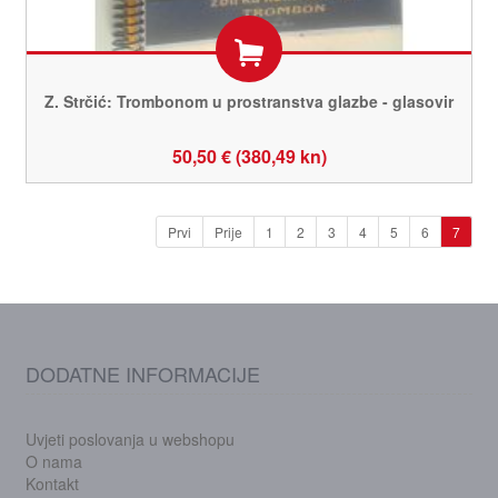
Z. Strčić: Trombonom u prostranstva glazbe - glasovir
50,50 € (380,49 kn)
Prvi
Prije
1
2
3
4
5
6
7
DODATNE INFORMACIJE
Uvjeti poslovanja u webshopu
O nama
Kontakt