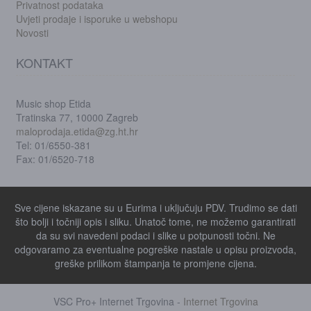
Privatnost podataka
Uvjeti prodaje i isporuke u webshopu
Novosti
KONTAKT
Music shop Etida
Tratinska 77, 10000 Zagreb
maloprodaja.etida@zg.ht.hr
Tel: 01/6550-381
Fax: 01/6520-718
Sve cijene iskazane su u Eurima i uključuju PDV. Trudimo se dati
što bolji i točniji opis i sliku. Unatoč tome, ne možemo garantirati
da su svi navedeni podaci i slike u potpunosti točni. Ne
odgovaramo za eventualne pogreške nastale u opisu proizvoda,
greške prilikom štampanja te promjene cijena.
VSC Pro+ Internet Trgovina -
Internet Trgovina