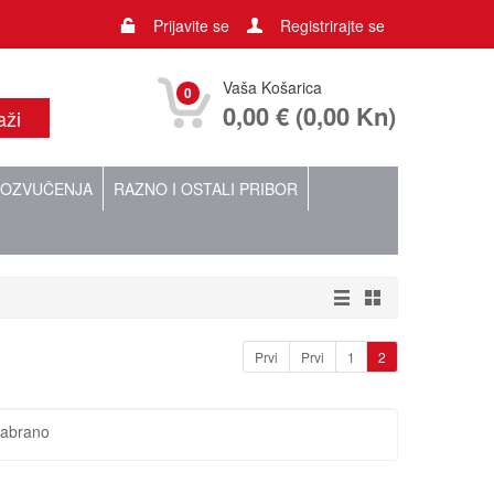
Prijavite se
Registrirajte se
Vaša Košarica
0
0,00 € (0,00 Kn)
OZVUČENJA
RAZNO I OSTALI PRIBOR
Prvi
Prvi
1
2
dabrano