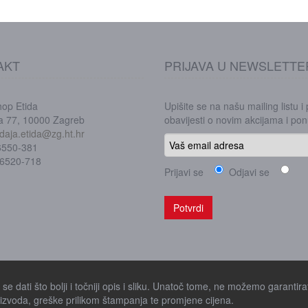
AKT
PRIJAVA U NEWSLETTE
hop Etida
Upišite se na našu mailing listu i
ka 77, 10000 Zagreb
obavijesti o novim akcijama i p
daja.etida@zg.ht.hr
/6550-381
/6520-718
Prijavi se
Odjavi se
e dati što bolji i točniji opis i sliku. Unatoč tome, ne možemo garantirat
zvoda, greške prilikom štampanja te promjene cijena.