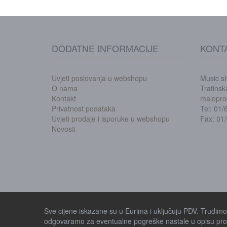
DODATNE INFORMACIJE
KONT
Uvjeti poslovanja u webshopu
Music s
O nama
Tratins
Kontakt
malopro
Privatnost podataka
Tel: 01
Uvjeti prodaje i isporuke u webshopu
Fax: 01
Novosti
Sve cijene iskazane su u Eurima i uključuju PDV. Trudimo s
odgovaramo za eventualne pogreške nastale u opisu proi