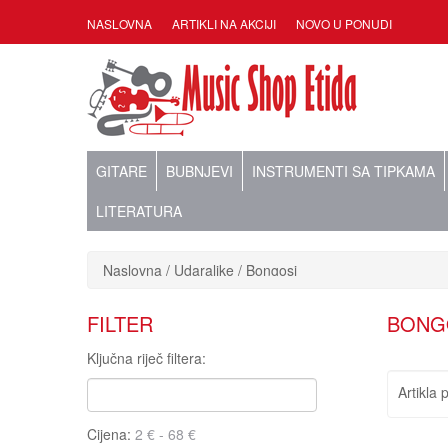
NASLOVNA
ARTIKLI NA AKCIJI
NOVO U PONUDI
GITARE
BUBNJEVI
INSTRUMENTI SA TIPKAMA
LITERATURA
Naslovna
Udaraljke
Bongosi
FILTER
BONG
Ključna riječ filtera:
Artikla 
Cijena: