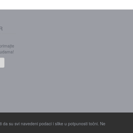
R
 primajte
onudama!
i da su svi navedeni podaci i slike u potpunosti točni. Ne