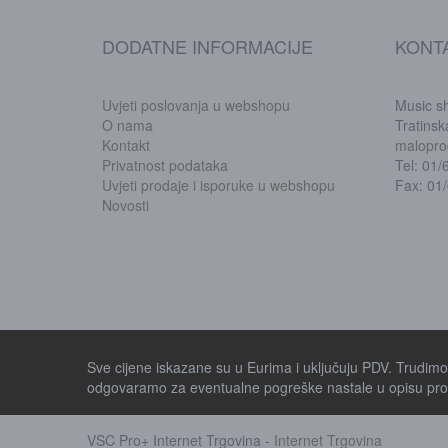
DODATNE INFORMACIJE
KONT
Uvjeti poslovanja u webshopu
Music s
O nama
Tratins
Kontakt
malopro
Privatnost podataka
Tel: 01
Uvjeti prodaje i isporuke u webshopu
Fax: 01
Novosti
Sve cijene iskazane su u Eurima i uključuju PDV. Trudimo s
odgovaramo za eventualne pogreške nastale u opisu proi
VSC Pro+ Internet Trgovina -
Internet Trgovina