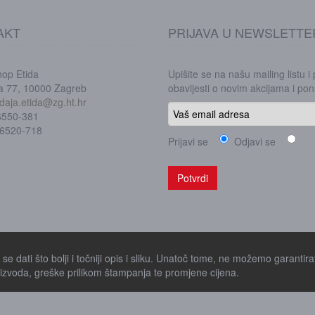
AKT
PRIJAVA U NEWSLETTE
hop Etida
Upišite se na našu mailing listu i
ka 77, 10000 Zagreb
obavijesti o novim akcijama i p
daja.etida@zg.ht.hr
/6550-381
/6520-718
Prijavi se
Odjavi se
e dati što bolji i točniji opis i sliku. Unatoč tome, ne možemo garantirat
zvoda, greške prilikom štampanja te promjene cijena.