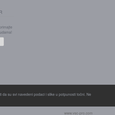
R
 primajte
onudama!
i da su svi navedeni podaci i slike u potpunosti točni. Ne
www.vsc-pro.com