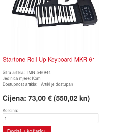
Startone Roll Up Keyboard MKR 61
Šifra artikla:
TMN-546944
Jedinica mjere:
Kom
Dostupnost artikla:
Artikl je dostupan
Cijena:
73,00 € (550,02 kn)
Količina:
Dodaj u košaricu