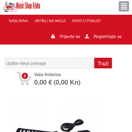
NASLOVNA
ARTIKLI NA AKCIJI
NOVO U PONUDI
Prijavite se
Registrirajte se
Vaša Košarica
0
0,00 € (0,00 Kn)