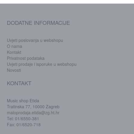
DODATNE INFORMACIJE
Uvjeti poslovanja u webshopu
O nama
Kontakt
Privatnost podataka
Uvjeti prodaje i isporuke u webshopu
Novosti
KONTAKT
Music shop Etida
Tratinska 77, 10000 Zagreb
maloprodaja.etida@zg.ht.hr
Tel: 01/6550-381
Fax: 01/6520-718