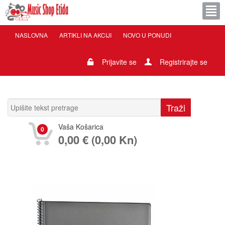
NASLOVNA
ARTIKLI NA AKCIJI
NOVO U PONUDI
Prijavite se
Registrirajte se
Vaša Košarica
0
0,00 € (0,00 Kn)