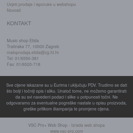
Uvjeti prodaje i isporuke u webshopu
Novosti
KONTAKT
Music shop Etida
Tratinska 77, 10000 Zagreb
maloprodaja.etida@zg.ht.hr
Tel: 01/6550-381
Fax: 01/6520-718
Sve cijene iskazane su u Eurima i uključuju PDV. Trudimo se dati
što bolji i točniji opis i sliku. Unatoč tome, ne možemo garantirati
da su svi navedeni podaci i slike u potpunosti točni. Ne
odgovaramo za eventualne pogreške nastale u opisu proizvoda,
greške prilikom štampanja te promjene cijena.
VSC Pro+ Web Shop -
Izrada web shopa
www.vsc-pro.com