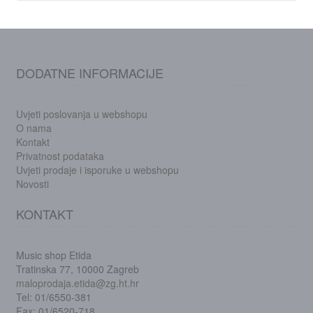
DODATNE INFORMACIJE
Uvjeti poslovanja u webshopu
O nama
Kontakt
Privatnost podataka
Uvjeti prodaje i isporuke u webshopu
Novosti
KONTAKT
Music shop Etida
Tratinska 77, 10000 Zagreb
maloprodaja.etida@zg.ht.hr
Tel: 01/6550-381
Fax: 01/6520-718