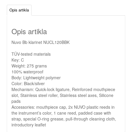
Opis artikla
Opis artikla
Nuvo Bb klarinet NUCL120BBK
TÜV-tested materials
Key: C
Weight: 275 grams
100% waterproof
Body: Lightweight polymer
Color: Black/silver
Mechanism: Quick-lock ligature, Reinforced mouthpiece
slot, Stainless steel roller, Stainless steel axes, Silicone
pads
Accessories: mouthpiece cap, 2x NUVO plastic reeds in
the instrument’s color, 1 cane reed, padded case with
strap, special O-ring grease, pull-through cleaning cloth,
introductory leaflet