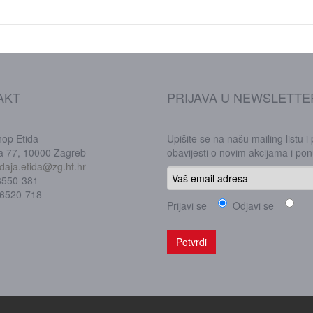
AKT
PRIJAVA U NEWSLETTE
hop Etida
Upišite se na našu mailing listu i
ka 77, 10000 Zagreb
obavijesti o novim akcijama i p
daja.etida@zg.ht.hr
/6550-381
/6520-718
Prijavi se
Odjavi se