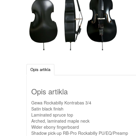
Opis artikla
Opis artikla
Gewa Rockabilly Kontrabas 3/4
Satin black finish
Laminated spruce top
Arched, laminated maple neck
Wider ebony fingerboard
Shadow pick-up RB-Pro Rockabilly PU/EQ/Preamp