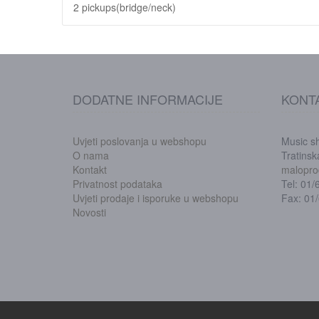
2 pickups(bridge/neck)
DODATNE INFORMACIJE
KONT
Uvjeti poslovanja u webshopu
Music s
O nama
Tratins
Kontakt
malopro
Privatnost podataka
Tel: 01
Uvjeti prodaje i isporuke u webshopu
Fax: 01
Novosti