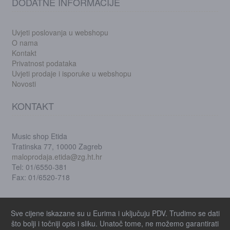
DODATNE INFORMACIJE
Uvjeti poslovanja u webshopu
O nama
Kontakt
Privatnost podataka
Uvjeti prodaje i isporuke u webshopu
Novosti
KONTAKT
Music shop Etida
Tratinska 77, 10000 Zagreb
maloprodaja.etida@zg.ht.hr
Tel: 01/6550-381
Fax: 01/6520-718
Sve cijene iskazane su u Eurima i uključuju PDV. Trudimo se dati
što bolji i točniji opis i sliku. Unatoč tome, ne možemo garantirati