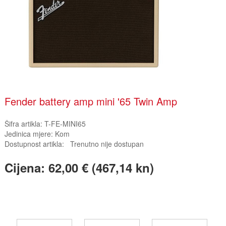
Fender battery amp mini '65 Twin Amp
Šifra artikla:
T-FE-MINI65
Jedinica mjere:
Kom
Dostupnost artikla:
Trenutno nije dostupan
Cijena:
62,00 € (467,14 kn)