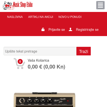
NASLOVNA
ARTIKLI NA AKCIJI
NOVO U PONUDI
Prijavite se
Registrirajte se
Vaša Košarica
0
0,00 € (0,00 Kn)