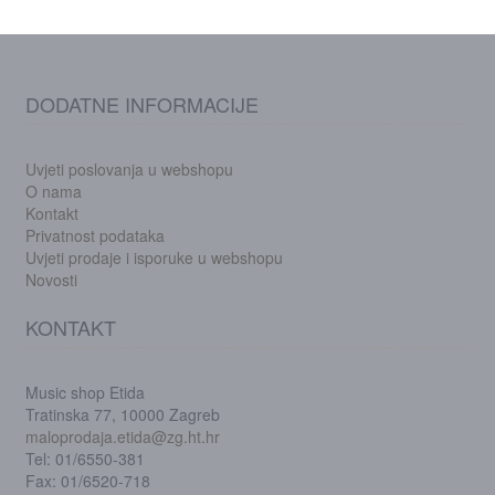
DODATNE INFORMACIJE
Uvjeti poslovanja u webshopu
O nama
Kontakt
Privatnost podataka
Uvjeti prodaje i isporuke u webshopu
Novosti
KONTAKT
Music shop Etida
Tratinska 77, 10000 Zagreb
maloprodaja.etida@zg.ht.hr
Tel: 01/6550-381
Fax: 01/6520-718