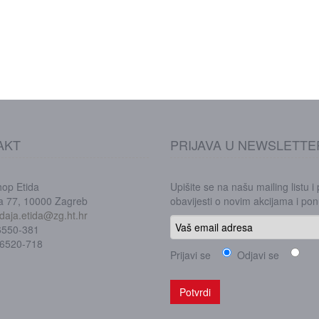
AKT
PRIJAVA U NEWSLETTE
hop Etida
Upišite se na našu mailing listu i
ka 77, 10000 Zagreb
obavijesti o novim akcijama i p
daja.etida@zg.ht.hr
/6550-381
/6520-718
Prijavi se
Odjavi se