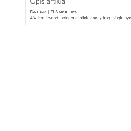
Opis artikla
BV-10/44 | ELS violin bow
4/4, brazilwood, octagonal stick, ebony frog, single ey