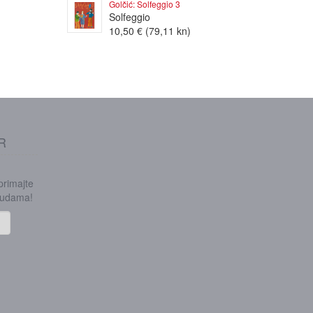
Golčić: Solfeggio 3
Solfeggio
10,50 € (79,11 kn)
R
 primajte
onudama!