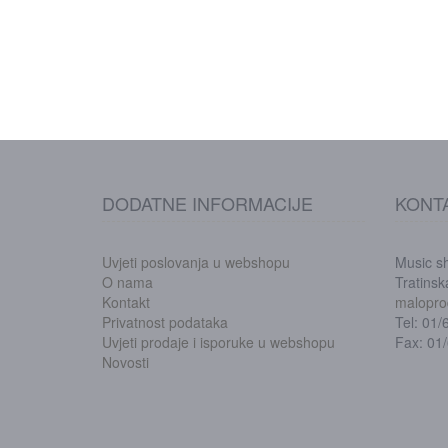
DODATNE INFORMACIJE
KONT
Uvjeti poslovanja u webshopu
Music s
O nama
Tratins
Kontakt
malopro
Privatnost podataka
Tel: 01
Uvjeti prodaje i isporuke u webshopu
Fax: 01
Novosti