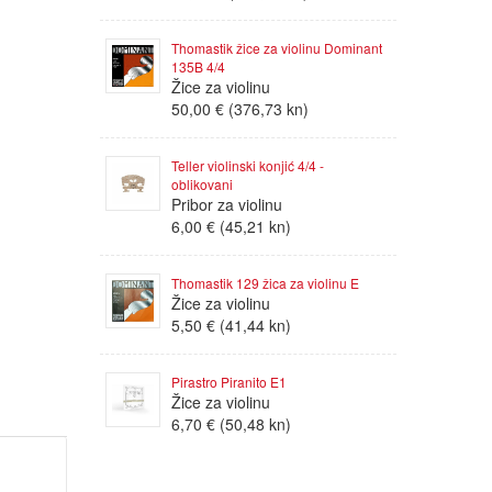
Thomastik žice za violinu Dominant
135B 4/4
Žice za violinu
50,00 € (376,73 kn)
Teller violinski konjić 4/4 -
oblikovani
Pribor za violinu
6,00 € (45,21 kn)
Thomastik 129 žica za violinu E
Žice za violinu
5,50 € (41,44 kn)
Pirastro Piranito E1
Žice za violinu
6,70 € (50,48 kn)