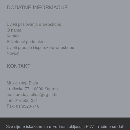
DODATNE INFORMACIJE
Uvjeti poslovanja u webshopu
O nama
Kontakt
Privatnost podataka
Uvjeti prodaje i isporuke u webshopu
Novosti
KONTAKT
Music shop Etida
Tratinska 77, 10000 Zagreb
maloprodaja.etida@zg.ht.hr
Tel: 01/6550-381
Fax: 01/6520-718
Sve cijene iskazane su u Eurima i uključuju PDV. Trudimo se dati