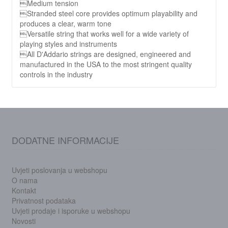
Medium tension
Stranded steel core provides optimum playability and
produces a clear, warm tone
Versatile string that works well for a wide variety of
playing styles and instruments
All D'Addario strings are designed, engineered and
manufactured in the USA to the most stringent quality
controls in the industry
DODATNE INFORMACIJE
Uvjeti poslovanja u webshopu
O nama
Kontakt
Privatnost podataka
Uvjeti prodaje i isporuke u webshopu
Novosti