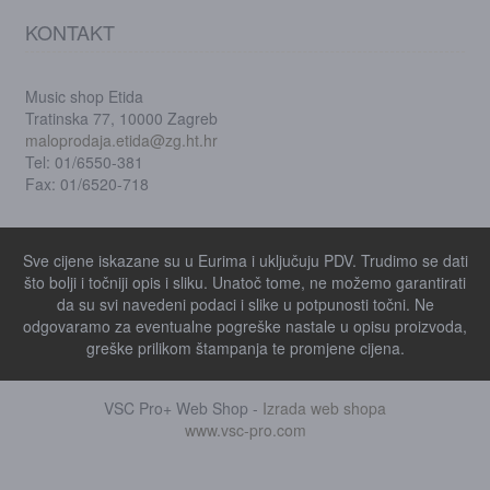
KONTAKT
Music shop Etida
Tratinska 77, 10000 Zagreb
maloprodaja.etida@zg.ht.hr
Tel: 01/6550-381
Fax: 01/6520-718
Sve cijene iskazane su u Eurima i uključuju PDV. Trudimo se dati
što bolji i točniji opis i sliku. Unatoč tome, ne možemo garantirati
da su svi navedeni podaci i slike u potpunosti točni. Ne
odgovaramo za eventualne pogreške nastale u opisu proizvoda,
greške prilikom štampanja te promjene cijena.
VSC Pro+ Web Shop -
Izrada web shopa
www.vsc-pro.com