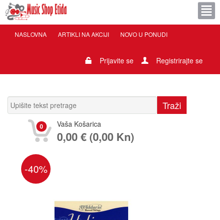
NASLOVNA
ARTIKLI NA AKCIJI
NOVO U PONUDI
Prijavite se
Registrirajte se
Vaša Košarica
0
0,00 € (0,00 Kn)
-40%