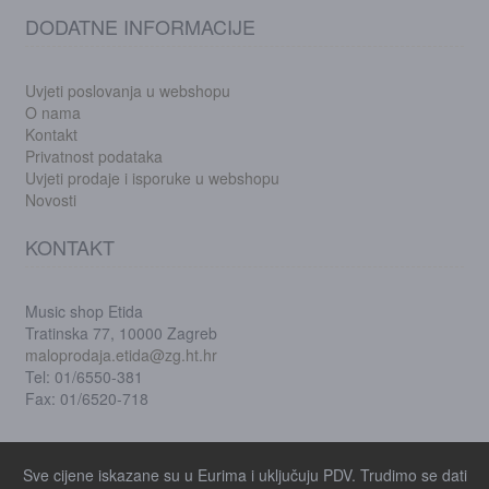
DODATNE INFORMACIJE
Uvjeti poslovanja u webshopu
O nama
Kontakt
Privatnost podataka
Uvjeti prodaje i isporuke u webshopu
Novosti
KONTAKT
Music shop Etida
Tratinska 77, 10000 Zagreb
maloprodaja.etida@zg.ht.hr
Tel: 01/6550-381
Fax: 01/6520-718
Sve cijene iskazane su u Eurima i uključuju PDV. Trudimo se dati