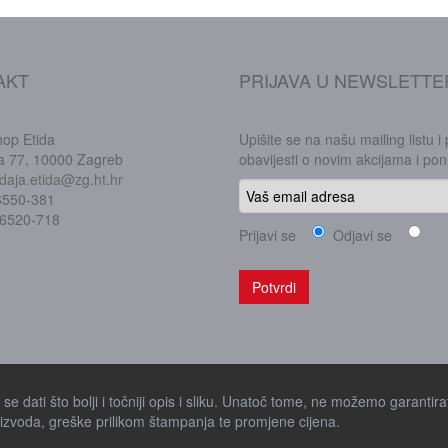
AKT
PRIJAVA U NEWSLETTE
hop Etida
Upišite se na našu mailing listu i
ka 77, 10000 Zagreb
obavijesti o novim akcijama i p
daja.etida@zg.ht.hr
/6550-381
/6520-718
Prijavi se
Odjavi se
e dati što bolji i točniji opis i sliku. Unatoč tome, ne možemo garantirat
zvoda, greške prilikom štampanja te promjene cijena.