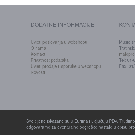
DODATNE INFORMACIJE
KONT
Uvjeti poslovanja u webshopu
Music s
O nama
Tratins
Kontakt
malopro
Privatnost podataka
Tel: 01
Uvjeti prodaje i isporuke u webshopu
Fax: 01
Novosti
Sve cijene iskazane su u Eurima i uključuju PDV. Trudimo s
odgovaramo za eventualne pogreške nastale u opisu proi