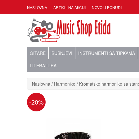
NASLOVNA
ARTIKLI NA AKCIJI
NOVO U PONUDI
GITARE
BUBNJEVI
INSTRUMENTI SA TIPKAMA
LITERATURA
Naslovna
Harmonike
Kromatske harmonike sa stan
-20%