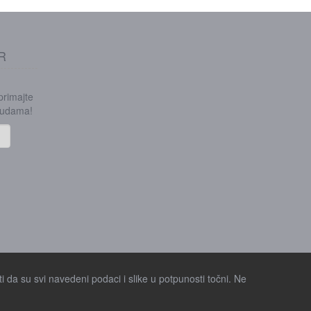
R
 primajte
onudama!
i da su svi navedeni podaci i slike u potpunosti točni. Ne