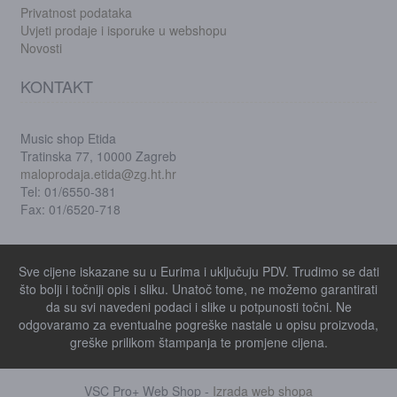
Privatnost podataka
Uvjeti prodaje i isporuke u webshopu
Novosti
KONTAKT
Music shop Etida
Tratinska 77, 10000 Zagreb
maloprodaja.etida@zg.ht.hr
Tel: 01/6550-381
Fax: 01/6520-718
Sve cijene iskazane su u Eurima i uključuju PDV. Trudimo se dati
što bolji i točniji opis i sliku. Unatoč tome, ne možemo garantirati
da su svi navedeni podaci i slike u potpunosti točni. Ne
odgovaramo za eventualne pogreške nastale u opisu proizvoda,
greške prilikom štampanja te promjene cijena.
VSC Pro+ Web Shop -
Izrada web shopa