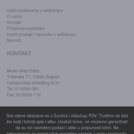
Uvjeti poslovanja u webshopu
O nama
Kontakt
Privatnost podataka
Uvjeti prodaje i isporuke u webshopu
Novosti
KONTAKT
Music shop Etida
Tratinska 77, 10000 Zagreb
maloprodaja.etida@zg.ht.hr
Tel: 01/6550-381
Fax: 01/6520-718
Sve cijene iskazane su u Eurima i uključuju PDV. Trudimo se dati
što bolji i točniji opis i sliku. Unatoč tome, ne možemo garantirati
da su svi navedeni podaci i slike u potpunosti točni. Ne
odgovaramo za eventualne pogreške nastale u opisu proizvoda,