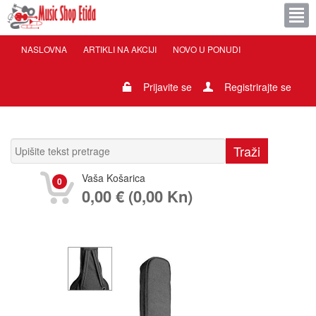
NASLOVNA
ARTIKLI NA AKCIJI
NOVO U PONUDI
Prijavite se
Registrirajte se
Vaša Košarica
0
0,00 € (0,00 Kn)