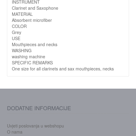
INSTRUMENT
Clarinet and Saxophone
MATERIAL
Absorbent microfiber
COLOR
Grey
USE
Mouthpieces and necks
WASHING
washing machine
SPECIFIC REMARKS
One size for all clarinets and sax mouthpieces, necks
DODATNE INFORMACIJE
Uvjeti poslovanja u webshopu
O nama