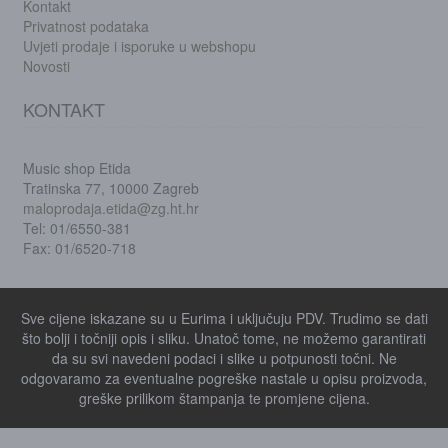
Kontakt
Privatnost podataka
Uvjeti prodaje i isporuke u webshopu
Novosti
KONTAKT
Music shop Etida
Tratinska 77, 10000 Zagreb
maloprodaja.etida@zg.ht.hr
Tel: 01/6550-381
Fax: 01/6520-718
Sve cijene iskazane su u Eurima i uključuju PDV. Trudimo se dati
što bolji i točniji opis i sliku. Unatoč tome, ne možemo garantirati
da su svi navedeni podaci i slike u potpunosti točni. Ne
odgovaramo za eventualne pogreške nastale u opisu proizvoda,
greške prilikom štampanja te promjene cijena.