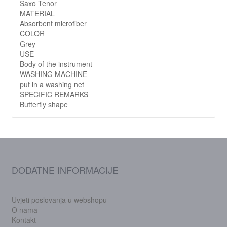
Saxo Tenor
MATERIAL
Absorbent microfiber
COLOR
Grey
USE
Body of the instrument
WASHING MACHINE
put in a washing net
SPECIFIC REMARKS
Butterfly shape
DODATNE INFORMACIJE
Uvjeti poslovanja u webshopu
O nama
Kontakt