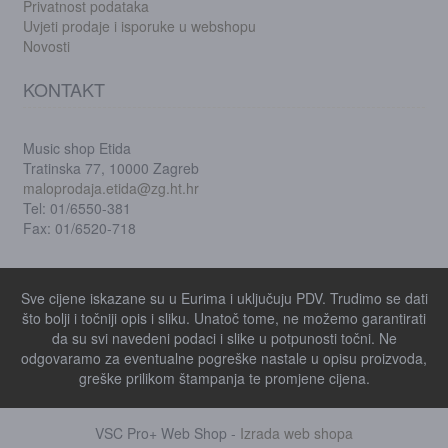
Privatnost podataka
Uvjeti prodaje i isporuke u webshopu
Novosti
KONTAKT
Music shop Etida
Tratinska 77, 10000 Zagreb
maloprodaja.etida@zg.ht.hr
Tel: 01/6550-381
Fax: 01/6520-718
Sve cijene iskazane su u Eurima i uključuju PDV. Trudimo se dati
što bolji i točniji opis i sliku. Unatoč tome, ne možemo garantirati
da su svi navedeni podaci i slike u potpunosti točni. Ne
odgovaramo za eventualne pogreške nastale u opisu proizvoda,
greške prilikom štampanja te promjene cijena.
VSC Pro+ Web Shop -
Izrada web shopa