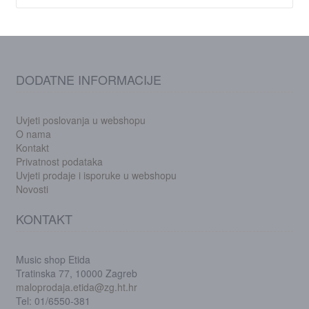
DODATNE INFORMACIJE
Uvjeti poslovanja u webshopu
O nama
Kontakt
Privatnost podataka
Uvjeti prodaje i isporuke u webshopu
Novosti
KONTAKT
Music shop Etida
Tratinska 77, 10000 Zagreb
maloprodaja.etida@zg.ht.hr
Tel: 01/6550-381