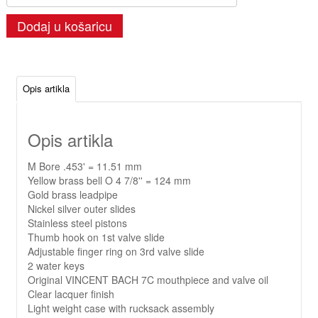
Dodaj u košaricu
Opis artikla
Opis artikla
M Bore .453' = 11.51 mm
Yellow brass bell O 4 7/8'' = 124 mm
Gold brass leadpipe
Nickel silver outer slides
Stainless steel pistons
Thumb hook on 1st valve slide
Adjustable finger ring on 3rd valve slide
2 water keys
Original VINCENT BACH 7C mouthpiece and valve oil
Clear lacquer finish
Light weight case with rucksack assembly