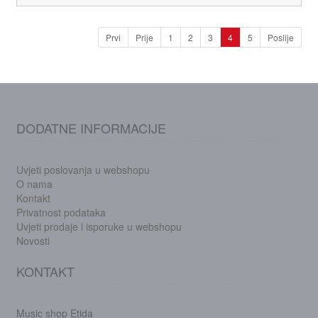
Prvi
Prije
1
2
3
4
5
Poslije
DODATNE INFORMACIJE
Uvjeti poslovanja u webshopu
O nama
Kontakt
Privatnost podataka
Uvjeti prodaje i isporuke u webshopu
Novosti
KONTAKT
Music shop Etida