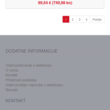
99,54 € (749,98 kn)
1
2
3
4
Poslije
DODATNE INFORMACIJE
Uvjeti poslovanja u webshopu
O nama
Kontakt
Privatnost podataka
Uvjeti prodaje i isporuke u webshopu
Novosti
KONTAKT